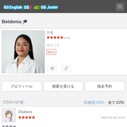
Beldenia
評価
(526)
ポイント
60
pts
プロフィール
授業を受ける
指名予約
225件の評価：
|
日本語
(101)
全て
(225)
Zhahere
2026-04-30 22:57