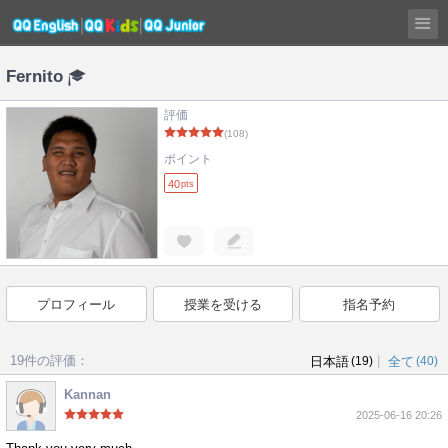
Fernito
評価
(108)
ポイント
40
pts
プロフィール
授業を受ける
指名予約
19件の評価：
|
日本語
(19)
全て
(40)
Kannan
2025-06-16 20:26