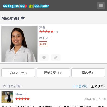
Macamus
評価
(775)
ポイント
60
pts
プロフィール
授業を受ける
指名予約
196件の評価：
|
日本語
(92)
全て
(196)
Minami
2024-08-15 19:28