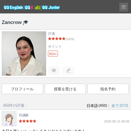
Zancrow
評価
(2809)
ポイント
80
pts
プロフィール
授業を受ける
指名予約
450件の評価：
|
日本語
(450)
全て
(573)
YUMI
2025-06-21 06:56