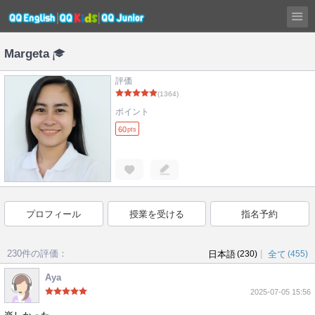
Margeta
評価
(1364)
ポイント
60
pts
プロフィール
授業を受ける
指名予約
230件の評価：
|
日本語
(230)
全て
(455)
Aya
2025-07-05 15:56