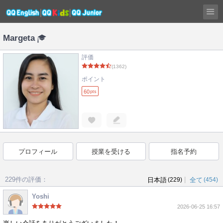
Margeta
評価
(1362)
ポイント
60
pts
プロフィール
授業を受ける
指名予約
229件の評価：
|
日本語
(229)
全て
(454)
Yoshi
2026-06-25 16:57