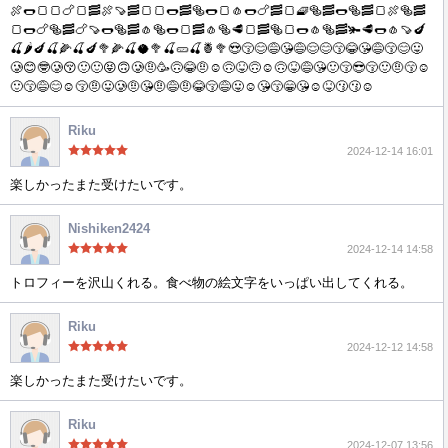
🍖🌭🍞🍞🍗🍞🥓🍖🍠🥓🍞🍞🌭🥓🥯🌭🍞🧄🌭🍗🥓🍞🧇🥯🥓🌭🥯🥓🍞🍖🥯🥓
🍞🌭🍗🥯🥓🍗🍠🌭🥯🥓🧄🥯🌭🍞🥓🧄🥯🥩🍞🥓🥯🍞🌭🧄🥯🥓🫚🥩🌭🧄🍠🍆
🍒🌶️🍆🍒🌽🍒🍆🥦🌽🍒🥥🥦🍒🥒🍒🍍🥦😍😚😊😅😘😅😌😊😙😂😘😅😙😊😛
🥲😊🤓🥲😚🙂🙂😝🙃🥲🤨🥳🙃😂🤨☺️🙃😝🙃☺️🙃😝😅😘🙂😚😎😚🙂🤨😙☺️
🙂😙😅😊☺️😚🤨😛🥲🤨😘🤨😅🤨😂😚😅😛☺️😘😙😁😘☺️😝😗😗☺️
Riku
2024-12-14 16:01
楽しかったまた受けたいです。
Nishiken2424
2024-12-14 14:58
トロフィーを沢山くれる。食べ物の絵文字をいっぱい出してくれる。
Riku
2024-12-12 14:58
楽しかったまた受けたいです。
Riku
2024-12-07 13:56