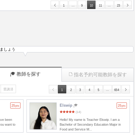
…
…
1
9
10
11
23
ましょう
教師を探す
指名予約可能教師を探す
受講済
…
1
2
3
4
5
654
Elswip
25
25
pts
pts
(14)
have been
Hello! My name is Teacher Elswip. I am a
you want to
Bachelor of Secondary Education Major in
Food and Service M...