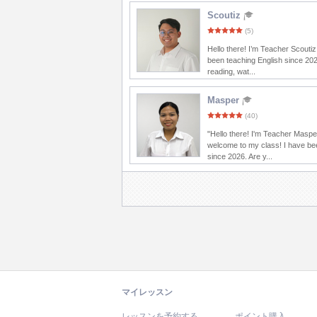
Scoutiz
(5)
Hello there! I’m Teacher Scoutiz
been teaching English since 202
reading, wat...
Masper
(40)
"Hello there! I'm Teacher Maspe
welcome to my class! I have be
since 2026. Are y...
マイレッスン
レッスンを予約する
ポイント購入