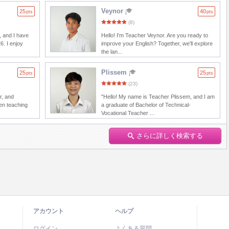
Veynor
25
40
pts
pts
(8)
, and I have
Hello! I'm Teacher Veynor. Are you ready to
6. I enjoy
improve your English? Together, we'll explore
the lan...
Plissem
25
25
pts
pts
(23)
r, and
"Hello! My name is Teacher Plissem, and I am
en teaching
a graduate of Bachelor of Technical-
Vocational Teacher ...
さらに詳しく検索する
アカウント
ヘルプ
ログイン
よくある質問