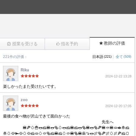
教師の評価
授業を受ける
指名予約
|
221件の評価：
日本語
(221)
全て
(509)
(919)
Riku
2024-12-22 13:28
楽しかったまた受けたいです。
zoo
2024-12-20 17:05
最後の食べ物が沢山できて面白かった
先生へ
🍔🍕🥚🍟🌭🧀🍔🌭🥯🥚🌭🧀🍔🧀🌭🥯🍔🌭🥯🍕🍔🥙🍔🫓🥪🧆🧀
🧆🥚🥘🫚🥘🥚🥘🧀🫓🥚🥙🥯🧀🍔🧀🥚🥙🍔🥯🍔🥞🍠🌭🍖🥯🍕🍖🥚🍖🍕🧀🍞