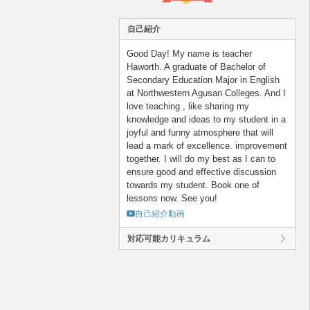
自己紹介
Good Day! My name is teacher
Haworth. A graduate of Bachelor of
Secondary Education Major in English
at Northwestern Agusan Colleges. And I
love teaching , like sharing my
knowledge and ideas to my student in a
joyful and funny atmosphere that will
lead a mark of excellence. improvement
together. I will do my best as I can to
ensure good and effective discussion
towards my student. Book one of
lessons now. See you!
自己紹介動画
対応可能カリキュラム