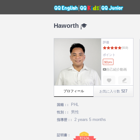
Haworth
評価
ポイント
90
pts
自己紹介動画
527
プロフィール
お気に入り数
PHL
国籍：:
男性
性別：:
2 years 5 months
指導歴：:
証明書：