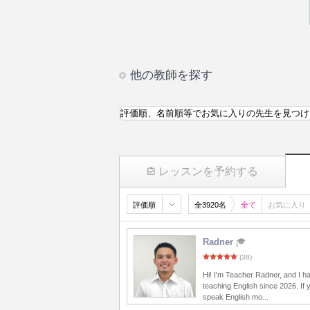
他の教師を探す
評価順、名前順等でお気に入りの先生を見つけ
レッスンを予約する
評価順
全3920名
全て
お気に入り
Radner
(38)
Hi! I'm Teacher Radner, and I 
teaching English since 2026. If 
speak English mo...