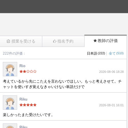
教師の評価
授業を受ける
指名予約
|
222件の評価：
日本語
(222)
全て
(510)
(922)
Rio
2026-08-06 18:28
考えているから先にこたえを言わないでほしい。もっと考えさせて。チ
ャットを使いすぎ覚えなきゃいけない単語だけで
Riku
2026-08-01 16:01
楽しかったまた受けたいです。
Riku