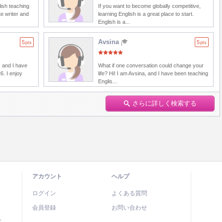
lish teaching
If you want to become globally competitive,
e writer and
learning English is a great place to start.
English is a...
Avsina
5
5
pts
pts
 and I have
What if one conversation could change your
6. I enjoy
life? Hi! I am Avsina, and I have been teaching
Englis...
さらに詳しく検索する
アカウント
ヘルプ
ログイン
よくある質問
会員登録
お問い合わせ
ド