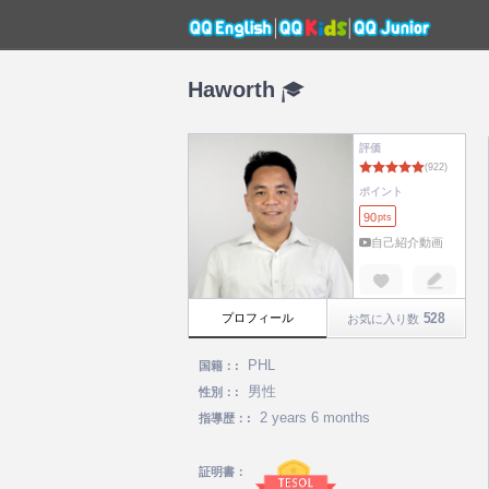
Haworth
評価
ポイント
90
pts
自己紹介動画
528
プロフィール
お気に入り数
PHL
国籍：:
男性
性別：:
2 years 6 months
指導歴：:
証明書：