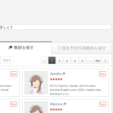
ましょう
教師を探す
指名予約可能教師を探す
受講済
…
1
2
3
4
5
658
Janelle
5
5
pts
pts
 have been
Hi! I’m Teacher Janelle, and I’ve been
 Social
teaching English since 2026. I believe that
learning is a co...
Alpuma
5
5
pts
pts