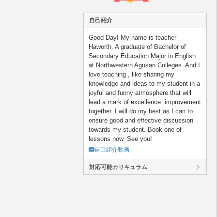
自己紹介
Good Day! My name is teacher
Haworth. A graduate of Bachelor of
Secondary Education Major in English
at Northwestern Agusan Colleges. And I
love teaching , like sharing my
knowledge and ideas to my student in a
joyful and funny atmosphere that will
lead a mark of excellence. improvement
together. I will do my best as I can to
ensure good and effective discussion
towards my student. Book one of
lessons now. See you!
自己紹介動画
対応可能カリキュラム