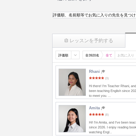
評価順、名前順等でお気に入りの先生を見つけ
レッスンを予約する
評価順
全3920名
全て
お気に入り
Rhani
(3)
Hi there! I'm Teacher Rhani, and
been teaching English since 20
to meet you. ...
Amita
(8)
Hi! I'm Amita, and I've been tea
since 2026. I enjoy reading boo
watching Engl...