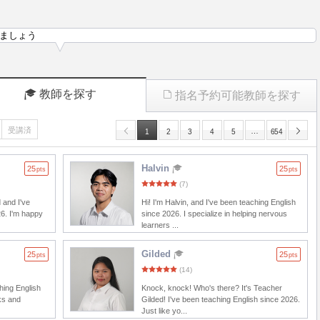
ましょう
教師を探す
指名予約可能教師を探す
受講済
…
1
2
3
4
5
654
Halvin
25
25
pts
pts
(7)
 and I've
Hi! I'm Halvin, and I've been teaching English
26. I'm happy
since 2026. I specialize in helping nervous
learners ...
Gilded
25
25
pts
pts
(14)
ching English
Knock, knock! Who's there? It's Teacher
ks and
Gilded! I've been teaching English since 2026.
Just like yo...