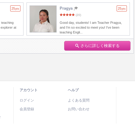
Pragya
25
25
pts
pts
(20)
y teaching
Good day, students! I am Teacher Pragya,
 explorer at
and I’m so excited to meet you! I’ve been
teaching Engli...
さらに詳しく検索する
アカウント
ヘルプ
ログイン
よくある質問
会員登録
お問い合わせ
ド