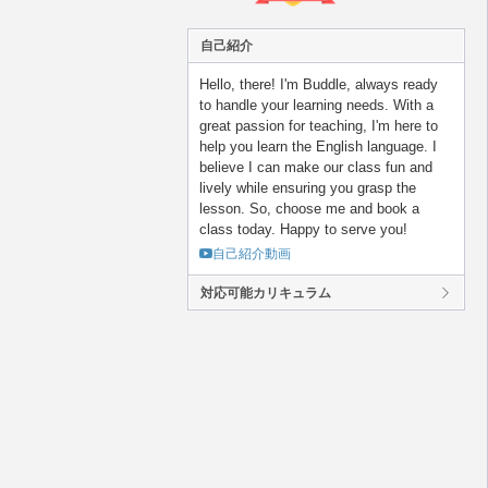
自己紹介
Hello, there! I'm Buddle, always ready
to handle your learning needs. With a
great passion for teaching, I'm here to
help you learn the English language. I
believe I can make our class fun and
lively while ensuring you grasp the
lesson. So, choose me and book a
class today. Happy to serve you!
自己紹介動画
対応可能カリキュラム