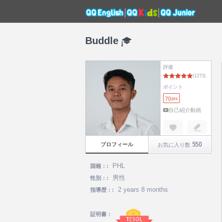
Buddle
評価
ポイント
70
pts
自己紹介動画
550
プロフィール
お気に入り数
PHL
国籍：:
男性
性別：:
2 years 8 months
指導歴：:
証明書：