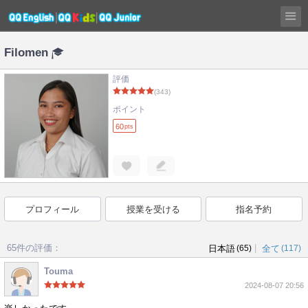
Filomen
評価
(343)
ポイント
60
pts
プロフィール
授業を受ける
指名予約
65件の評価：
|
日本語
(65)
全て
(117)
Touma
2024-08-07 20:56