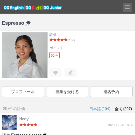
Espresso
評価
(714)
ポイント
60
pts
プロフィール
授業を受ける
指名予約
297件の評価：
|
日本語
(104)
全て
(297)
Hedy
2023-12-20 18:58