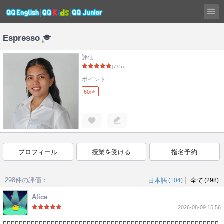
Espresso
評価
(715)
ポイント
60
pts
プロフィール
授業を受ける
指名予約
298件の評価：
|
日本語
(104)
全て
(298)
Alice
2026-08-09 15:56