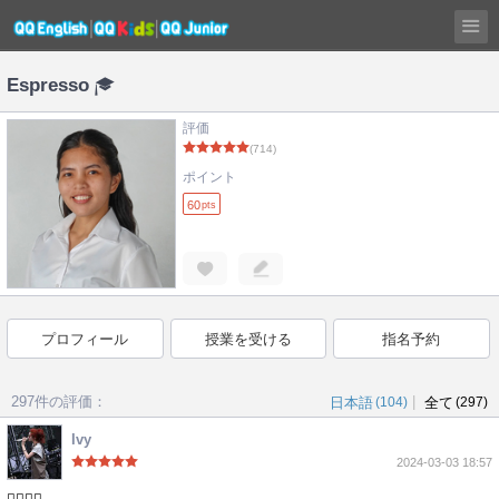
Espresso
評価
(714)
ポイント
60
pts
プロフィール
授業を受ける
指名予約
297件の評価：
|
日本語
(104)
全て
(297)
Ivy
2024-03-03 18:57