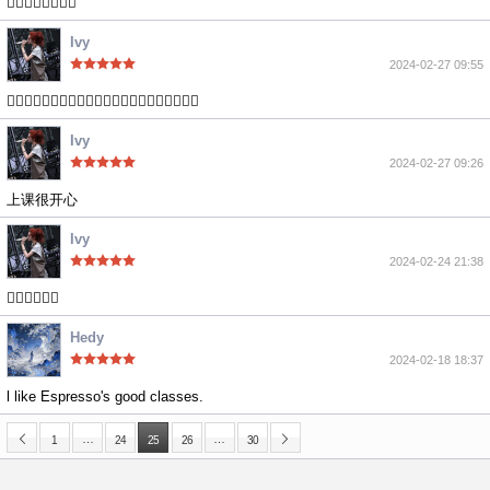
👍🏻👍🏻👍🏻👍🏻
Ivy
2024-02-27 09:55
👍🏻👍🏻👍🏻👍🏻👍🏻👍🏻👍🏻👍🏻👍🏻👍🏻👍🏻
Ivy
2024-02-27 09:26
上课很开心
Ivy
2024-02-24 21:38
👍🏻👍🏻👍🏻
Hedy
2024-02-18 18:37
l like Espresso's good classes.
…
…
1
24
25
26
30