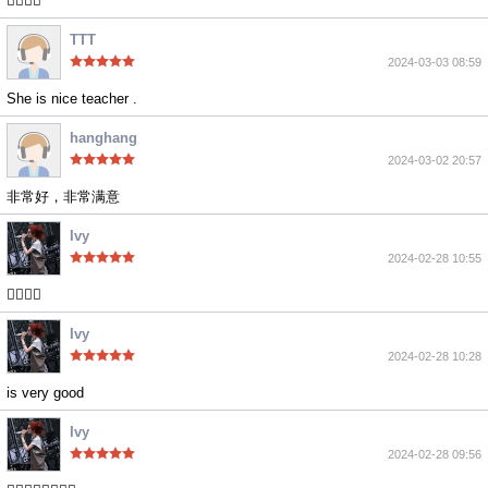
👍🏻👍🏻
TTT
2024-03-03 08:59
She is nice teacher .
hanghang
2024-03-02 20:57
非常好，非常满意
Ivy
2024-02-28 10:55
👍🏻👍🏻
Ivy
2024-02-28 10:28
is very good
Ivy
2024-02-28 09:56