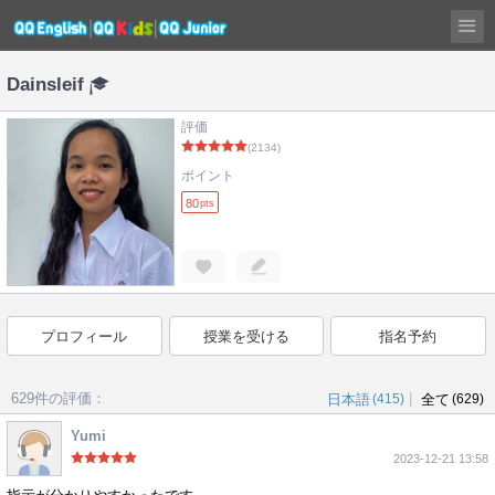
Dainsleif
評価
(2134)
ポイント
80
pts
プロフィール
授業を受ける
指名予約
629件の評価：
|
日本語
(415)
全て
(629)
Yumi
2023-12-21 13:58