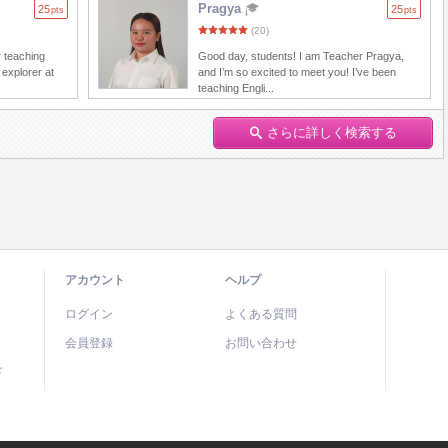
Pragya
25
25
pts
pts
(20)
y teaching
Good day, students! I am Teacher Pragya,
 explorer at
and I’m so excited to meet you! I’ve been
teaching Engli...
さらに詳しく検索する
アカウント
ヘルプ
ログイン
よくある質問
会員登録
お問い合わせ
ド