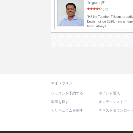
Trigem
(30)
"Hi! I’m Teacher Trigem, proudl
English since 2026. I am a huge
heart, always ...
マイレッスン
レッスンを予約する
ポイント購入
教師を探す
オンラインストア
カリキュラムを探す
テキストダウンロー