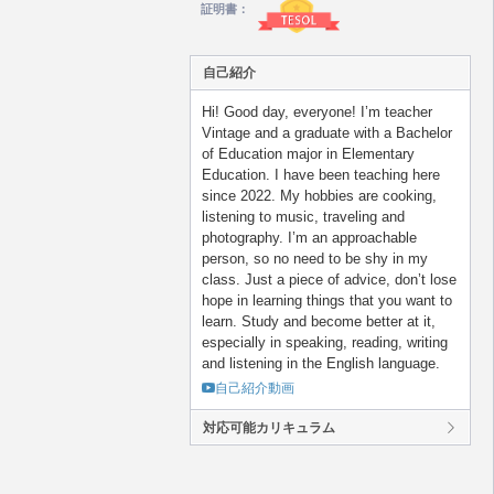
証明書：
自己紹介
Hi! Good day, everyone! I’m teacher
Vintage and a graduate with a Bachelor
of Education major in Elementary
Education. I have been teaching here
since 2022. My hobbies are cooking,
listening to music, traveling and
photography. I’m an approachable
person, so no need to be shy in my
class. Just a piece of advice, don’t lose
hope in learning things that you want to
learn. Study and become better at it,
especially in speaking, reading, writing
and listening in the English language.
自己紹介動画
対応可能カリキュラム