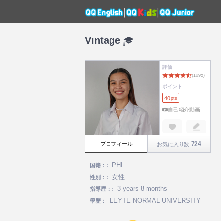
Vintage
評価
ポイント
40
pts
自己紹介動画
724
プロフィール
お気に入り数
PHL
国籍：:
女性
性別：:
3 years 8 months
指導歴：:
LEYTE NORMAL UNIVERSITY
學歷：