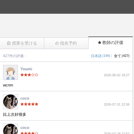
教師の評価
授業を受ける
指名予約
|
427件の評価：
日本語
(199)
全て
(427)
(1095)
Youmi
2026-08-02 18:27
wcnm
coco
2026-07-31 22:56
比上次好很多
coco
2026-07-28 22:57