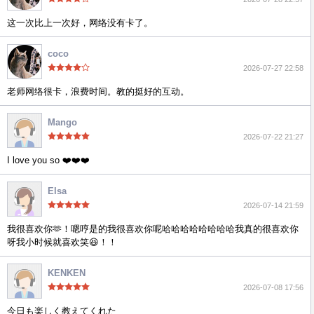
这一次比上一次好，网络没有卡了。
coco
2026-07-27 22:58
老师网络很卡，浪费时间。教的挺好的互动。
Mango
2026-07-22 21:27
I love you so ❤️❤️❤️
Elsa
2026-07-14 21:59
我很喜欢你🫶！嗯哼是的我很喜欢你呢哈哈哈哈哈哈哈哈我真的很喜欢你
呀我小时候就喜欢笑😆！！
KENKEN
2026-07-08 17:56
今日も楽しく教えてくれた