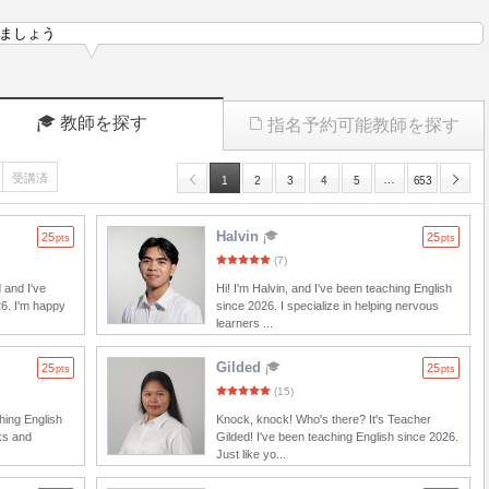
ましょう
教師を探す
指名予約可能教師を探す
受講済
…
1
2
3
4
5
653
Halvin
25
25
pts
pts
(7)
 and I've
Hi! I'm Halvin, and I've been teaching English
26. I'm happy
since 2026. I specialize in helping nervous
learners ...
Gilded
25
25
pts
pts
(15)
ching English
Knock, knock! Who's there? It's Teacher
ks and
Gilded! I've been teaching English since 2026.
Just like yo...