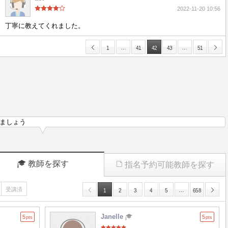
2022-11-20 10:56
丁寧に教えてくれました。
…
…
1
41
42
43
51
ましょう
教師を探す
指名予約可能教師を探す
受講済
…
1
2
3
4
5
658
Janelle
5
5
pts
pts