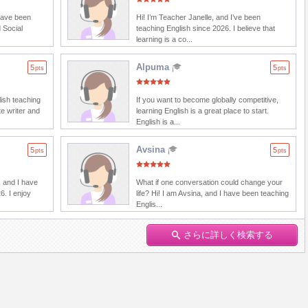
 have been
Hi! I’m Teacher Janelle, and I’ve been
 Social
teaching English since 2026. I believe that
learning is a co...
Alpuma
5
5
pts
pts
lish teaching
If you want to become globally competitive,
e writer and
learning English is a great place to start.
English is a...
Avsina
5
5
pts
pts
 and I have
What if one conversation could change your
6. I enjoy
life? Hi! I am Avsina, and I have been teaching
Englis...
さらに詳しく検索する