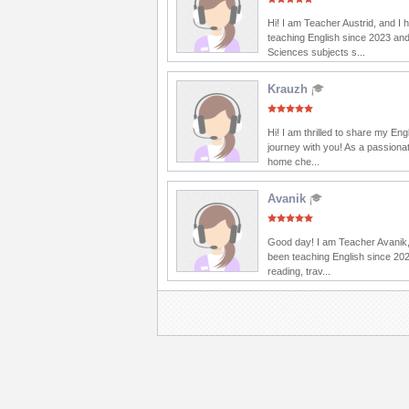
Hi! I am Teacher Austrid, and I
teaching English since 2023 and
Sciences subjects s...
Krauzh
Hi! I am thrilled to share my Eng
journey with you! As a passionat
home che...
Avanik
Good day! I am Teacher Avanik,
been teaching English since 202
reading, trav...