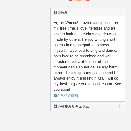
自己紹介
Hi, I'm Wanda! I love reading books in
my free time. I love literature and art. I
love to look at sketches and drawings
made by others. I enjoy writing short
poems in my notepad to express
myself. I also love to sing and dance. I
both love to be organized and well
structured but a little spur of the
moment can also not cause any harm
to me. Teaching is my passion and I
always enjoy it and find it fun. I will do
my best to give you a good lesson. See
you soon!
自己紹介動画
対応可能カリキュラム