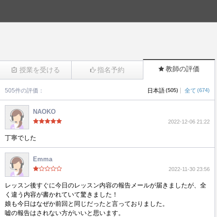
教師の評価
授業を受ける
指名予約
|
505件の評価：
日本語
(505)
全て
(674)
(2282)
NAOKO
2022-12-06 21:22
丁寧でした
Emma
2022-11-30 23:56
レッスン後すぐに今日のレッスン内容の報告メールが届きましたが、全
く違う内容が書かれていて驚きました！
娘も今日はなぜか前回と同じだったと言っておりました。
嘘の報告はされない方がいいと思います。