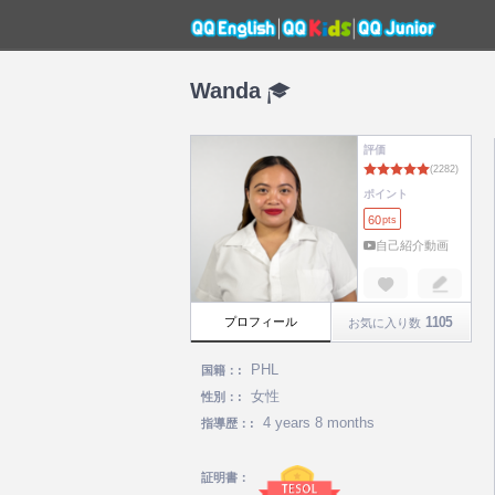
Wanda
評価
ポイント
60
pts
自己紹介動画
1105
プロフィール
お気に入り数
PHL
国籍：:
女性
性別：:
4 years 8 months
指導歴：:
証明書：