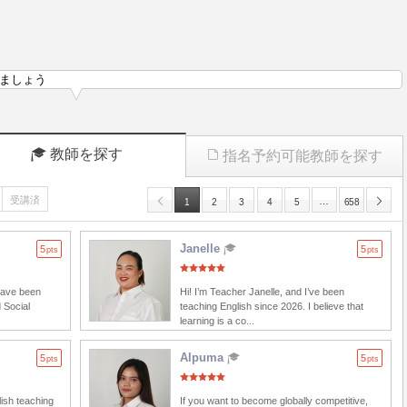
ましょう
教師を探す
指名予約可能教師を探す
受講済
…
1
2
3
4
5
658
Janelle
5
5
pts
pts
 have been
Hi! I’m Teacher Janelle, and I’ve been
 Social
teaching English since 2026. I believe that
learning is a co...
Alpuma
5
5
pts
pts
lish teaching
If you want to become globally competitive,