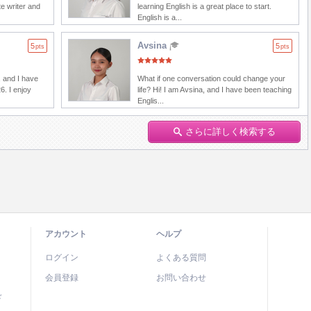
e writer and
learning English is a great place to start.
English is a...
Avsina
5
5
pts
pts
 and I have
What if one conversation could change your
6. I enjoy
life? Hi! I am Avsina, and I have been teaching
Englis...
さらに詳しく検索する
アカウント
ヘルプ
ログイン
よくある質問
会員登録
お問い合わせ
ド