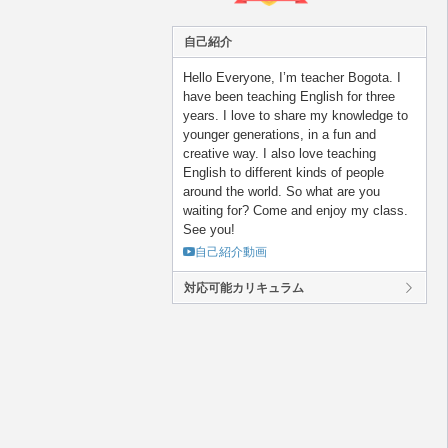
自己紹介
Hello Everyone, I’m teacher Bogota. I
have been teaching English for three
years. I love to share my knowledge to
younger generations, in a fun and
creative way. I also love teaching
English to different kinds of people
around the world. So what are you
waiting for? Come and enjoy my class.
See you!
自己紹介動画
対応可能カリキュラム