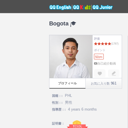
Bogota
評価
ポイント
50
pts
自己紹介動画
961
プロフィール
お気に入り数
PHL
国籍：:
男性
性別：:
4 years 6 months
指導歴：:
証明書：