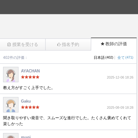
教師の評価
授業を受ける
指名予約
|
402件の評価：
日本語
(402)
全て
(471)
(1787)
AYACHAN
2025-12-06 18:26
教え方がすごく上手でした。
Gaku
2025-08-09 18:28
聞き取りやすい発音で、スムーズな進行でした。たくさん褒めてくれて
楽しかった
mugi