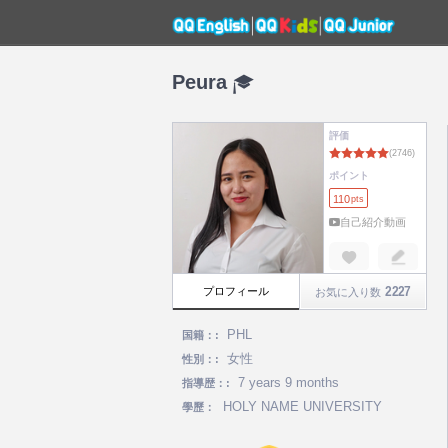
Peura
評価
ポイント
110
pts
自己紹介動画
2227
プロフィール
お気に入り数
PHL
国籍：:
女性
性別：:
7 years 9 months
指導歴：:
HOLY NAME UNIVERSITY
學歷：