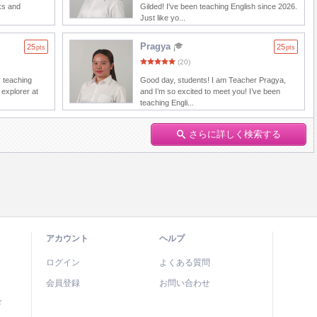
ks and
Gilded! I've been teaching English since 2026.
Just like yo...
Pragya
25
25
pts
pts
(20)
y teaching
Good day, students! I am Teacher Pragya,
 explorer at
and I’m so excited to meet you! I’ve been
teaching Engli...
さらに詳しく検索する
アカウント
ヘルプ
ログイン
よくある質問
会員登録
お問い合わせ
ド