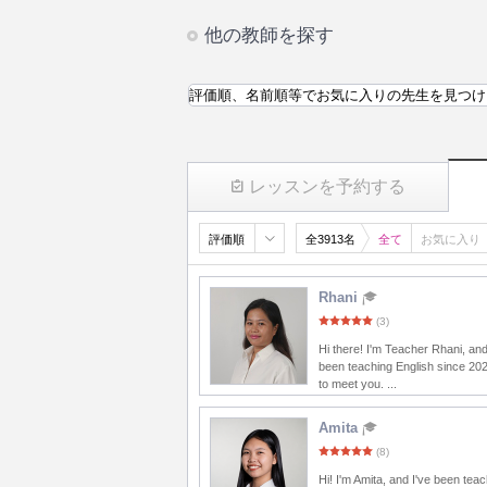
他の教師を探す
評価順、名前順等でお気に入りの先生を見つけ
レッスンを予約する
評価順
全3913名
全て
お気に入り
Rhani
(3)
Hi there! I'm Teacher Rhani, and
been teaching English since 20
to meet you. ...
Amita
(8)
Hi! I'm Amita, and I've been tea