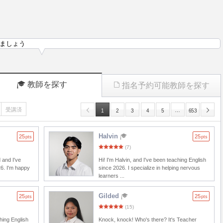
ましょう
教師を探す
指名予約可能教師を探す
受講済
…
1
2
3
4
5
653
Halvin
25
25
pts
pts
(7)
 and I've
Hi! I'm Halvin, and I've been teaching English
26. I'm happy
since 2026. I specialize in helping nervous
learners ...
Gilded
25
25
pts
pts
(15)
ching English
Knock, knock! Who's there? It's Teacher