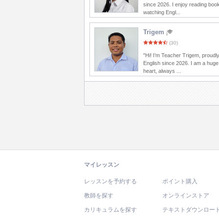
since 2026. I enjoy reading boo
watching Engl...
Trigem
(30)
"Hi! I’m Teacher Trigem, proudl
English since 2026. I am a huge
heart, always ...
マイレッスン
レッスンを予約する
ポイント購入
教師を探す
オンラインストア
カリキュラムを探す
テキストダウンロー