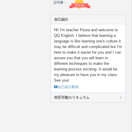
証明書：
自己紹介
Hi! I'm teacher Peura and welcome to
QQ English. I believe that learning a
language is like learning one's culture it
may be difficult and complicated but I'm
here to make it easier for you and I can
assure you that you will learn in
different techniques to make the
learning process exciting. It would be
my pleasure to have you in my class.
See you!
自己紹介動画
対応可能カリキュラム