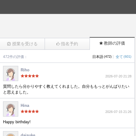
教師の評価
授業を受ける
指名予約
|
472件の評価：
日本語
(472)
全て
(601)
(2746)
Riho
2026-07-20 21:28
質問したら分かりやすく教えてくれました。自分ももっとがんばりたい
と思えました。
Hina
2026-07-15 21:26
Happy birthday!
daisuke