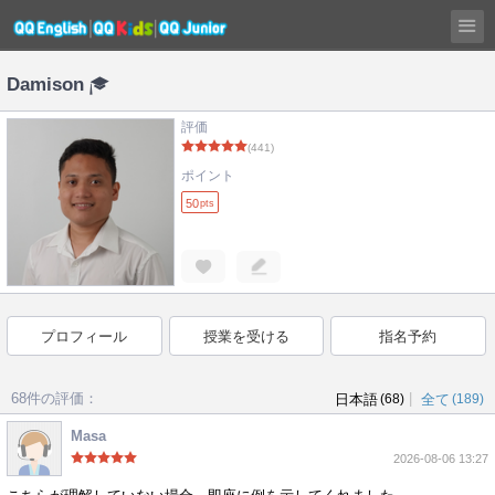
Damison
評価
(441)
ポイント
50
pts
プロフィール
授業を受ける
指名予約
68件の評価：
|
日本語
(68)
全て
(189)
Masa
2026-08-06 13:27