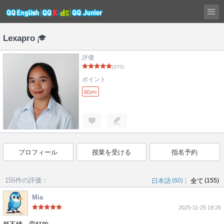
Lexapro
評価
(370)
ポイント
60
pts
プロフィール
授業を受ける
指名予約
155件の評価：
|
日本語
(60)
全て
(155)
Mia
2025-11-25 19:26