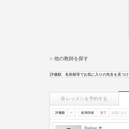
他の教師を探す
評価順、名前順等でお気に入りの先生を見つけ
レッスンを予約する
評価順
全3920名
全て
お気に入り
Radner