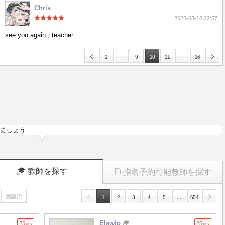
Chris
2025-03-18 22:57
see you again , teacher.
…
…
1
9
10
11
16
ましょう
教師を探す
指名予約可能教師を探す
受講済
…
1
2
3
4
5
654
Elswip
25
25
pts
pts