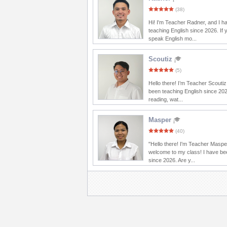
(38)
Hi! I'm Teacher Radner, and I 
teaching English since 2026. If 
speak English mo...
Scoutiz
(5)
Hello there! I’m Teacher Scoutiz
been teaching English since 202
reading, wat...
Masper
(40)
"Hello there! I'm Teacher Maspe
welcome to my class! I have be
since 2026. Are y...