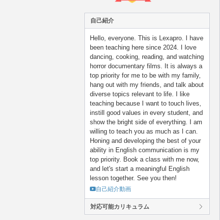
自己紹介
Hello, everyone. This is Lexapro. I have
been teaching here since 2024. I love
dancing, cooking, reading, and watching
horror documentary films. It is always a
top priority for me to be with my family,
hang out with my friends, and talk about
diverse topics relevant to life. I like
teaching because I want to touch lives,
instill good values in every student, and
show the bright side of everything. I am
willing to teach you as much as I can.
Honing and developing the best of your
ability in English communication is my
top priority. Book a class with me now,
and let's start a meaningful English
lesson together. See you then!
自己紹介動画
対応可能カリキュラム