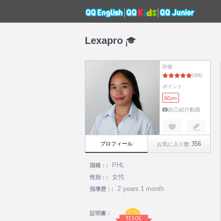
Lexapro
評価
ポイント
60
pts
自己紹介動画
356
プロフィール
お気に入り数
PHL
国籍：:
女性
性別：:
2 years 1 month
指導歴：:
証明書：