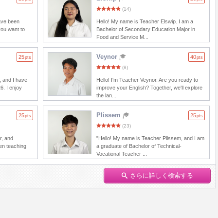
(14)
have been
Hello! My name is Teacher Elswip. I am a
you want to
Bachelor of Secondary Education Major in
Food and Service M...
Veynor
25
40
pts
pts
(8)
, and I have
Hello! I'm Teacher Veynor. Are you ready to
6. I enjoy
improve your English? Together, we'll explore
the lan...
Plissem
25
25
pts
pts
(23)
r, and
"Hello! My name is Teacher Plissem, and I am
en teaching
a graduate of Bachelor of Technical-
Vocational Teacher ...
さらに詳しく検索する