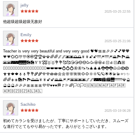
jelly
2025-03-25 22:55
他超级超级超级无敌好
Emily
2025-03-25 21:06
Teacher is very very beautiful and very very good 💝💝🎀🎀🎉🎉💕💕💖💖
💗💗💞💞🎊🎊🏵🏵🏆🏆💎💎🌈🌈🌌🌌🌆🌆🌅🌅🎇🎇🌠🌠🌁🎆🌁🎆🌄🏞🏞🌄
🌇🌇🌃🌃🌉🌉🎑🎑🏅🏅🎖🎖🥇🥇💐💐🥰🥰😘😘😍😍🥳🥳🤩🤩👍🏻👍🏻👸🏼
🧝🏻‍♂️🧝🏻‍♂️🧜🏻‍♀️🧜🏻‍♀️🧚🏻‍♀️🧚🏻‍♀️👑👑👑👑💍💍💍🦋🦋🦄🦄🎄🎄🎄🐉🐉🐉🐚🐚🪺🪺
🍄🍄🍁🍁🌷🌷💐💐🌾🌾🌹🌹🪷🪷🌼🌼🌸🌸🌺🌺🌻🌻🌞🌞🪐🪐🌟🌟💫💫⭐️✨✨
🌈🌈☀️☀️🎑🏞🏞🌅🌅🎇🎇🌠🌠🌄🌄🎆🎆🌇🌇🌆🌆🌌🌌🌃🌃🏙🏙🌉🌁🌁💎🔮
🔮🔮🔮🎉🎉🎉🎀🎀🎀🎀💜💜♥️♥️♥️🏁🚩🏳️‍🌈🏳️‍⚧️🏳️‍⚧️🇺🇳🇺🇳🇦🇫🇦🇫🇦🇷
🇦🇷🇩🇿🇩🇿🇦🇱🇦🇱
Sachiko
2025-03-19 06:28
初めてカランを受けましたが、丁寧にサポートしていただき、スムーズ
な進行でとてもやり易かったです。ありがとうございます。