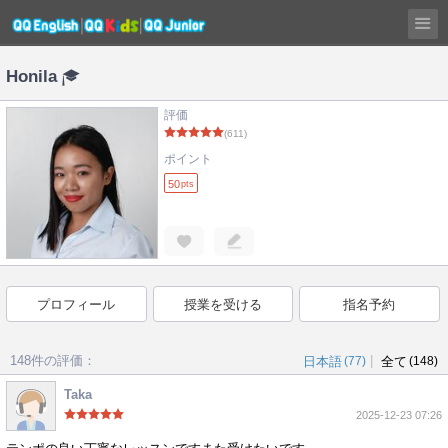
Honila
評価
(611)
ポイント
50
pts
プロフィール
授業を受ける
指名予約
148件の評価：
|
日本語
(77)
全て
(148)
Taka
2025-12-23 07:26