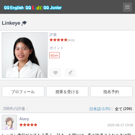
Linkeye
評価
(606)
ポイント
60
pts
プロフィール
授業を受ける
指名予約
298件の評価：
|
日本語
(135)
全て
(298)
Aimy
2025-05-27 23:08