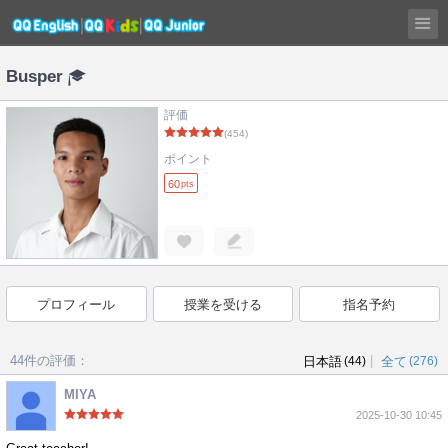
Busper
評価
(454)
ポイント
60
pts
プロフィール
授業を受ける
指名予約
44件の評価：
|
日本語
(44)
全て
(276)
MIYA
2025-10-30 10:45