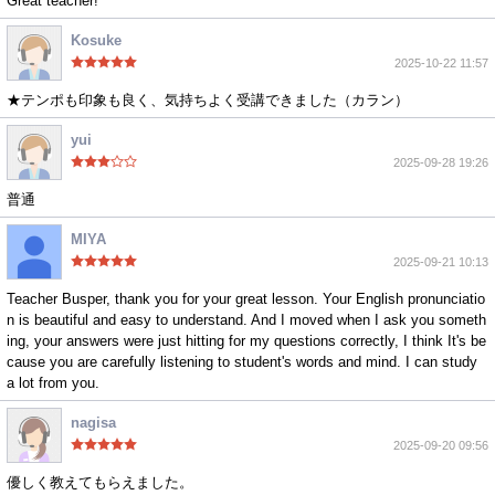
Great teacher!
Kosuke
2025-10-22 11:57
★テンポも印象も良く、気持ちよく受講できました（カラン）
yui
2025-09-28 19:26
普通
MIYA
2025-09-21 10:13
Teacher Busper, thank you for your great lesson. Your English pronunciatio
n is beautiful and easy to understand. And I moved when I ask you someth
ing, your answers were just hitting for my questions correctly, I think It's be
cause you are carefully listening to student's words and mind. I can study
a lot from you.
nagisa
2025-09-20 09:56
優しく教えてもらえました。