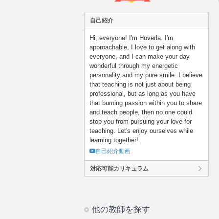
自己紹介
Hi, everyone! I'm Hoverla. I'm
approachable, I love to get along with
everyone, and I can make your day
wonderful through my energetic
personality and my pure smile. I believe
that teaching is not just about being
professional, but as long as you have
that burning passion within you to share
and teach people, then no one could
stop you from pursuing your love for
teaching. Let's enjoy ourselves while
learning together!
自己紹介動画
対応可能カリキュラム
他の教師を探す