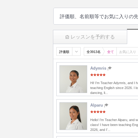
評価順、名前順等でお気に入りの
レッスンを予約する
評価順
全3913名
全て
お気に入り
Adymris
Hi! I’m Teacher Adymris, and I 
teaching English since 2026. I lo
dancing, li...
Alparu
Hello! I’m Teacher Alparu, and 
class! I have been teaching Eng
2026, and I’...