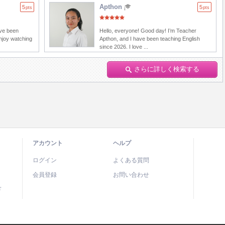
Apthon
5
5
pts
pts
ave been
Hello, everyone! Good day! I’m Teacher
enjoy watching
Apthon, and I have been teaching English
since 2026. I love ...
さらに詳しく検索する
アカウント
ヘルプ
ログイン
よくある質問
会員登録
お問い合わせ
ド