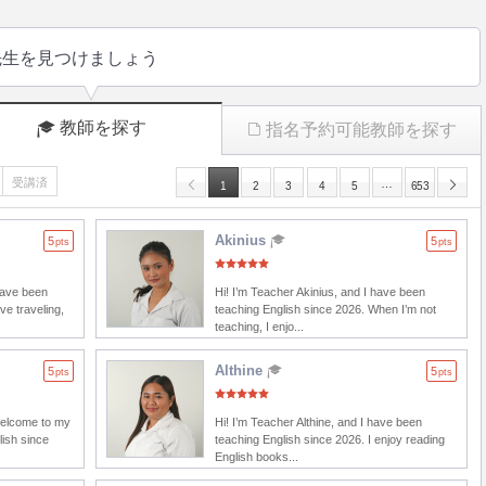
先生を見つけましょう
教師を探す
指名予約可能教師を探す
受講済
…
1
2
3
4
5
653
Akinius
5
5
pts
pts
have been
Hi! I’m Teacher Akinius, and I have been
ve traveling,
teaching English since 2026. When I’m not
teaching, I enjo...
Althine
5
5
pts
pts
welcome to my
Hi! I’m Teacher Althine, and I have been
lish since
teaching English since 2026. I enjoy reading
English books...