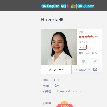
Hoverla
評価
ポイント
60
pts
自己紹介動画
322
プロフィール
お気に入り数
PHL
国籍：:
女性
性別：:
2 years 4 months
指導歴：:
証明書：