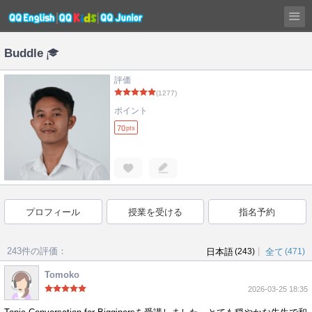
Buddle
評価
(1277)
ポイント
70
pts
プロフィール
授業を受ける
指名予約
243件の評価：
|
日本語
(243)
全て
(471)
Tomoko
2026-03-25 18:35