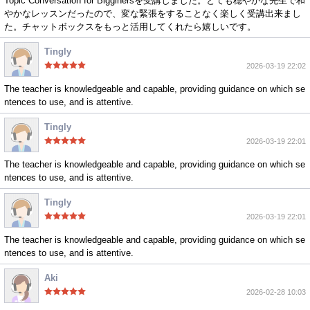
Topic Conversation for Bigginersを受講しました。とても穏やかな先生で和
やかなレッスンだったので、変な緊張をすることなく楽しく受講出来まし
た。チャットボックスをもっと活用してくれたら嬉しいです。
Tingly
2026-03-19 22:02
The teacher is knowledgeable and capable, providing guidance on which se
ntences to use, and is attentive.
Tingly
2026-03-19 22:01
The teacher is knowledgeable and capable, providing guidance on which se
ntences to use, and is attentive.
Tingly
2026-03-19 22:01
The teacher is knowledgeable and capable, providing guidance on which se
ntences to use, and is attentive.
Aki
2026-02-28 10:03