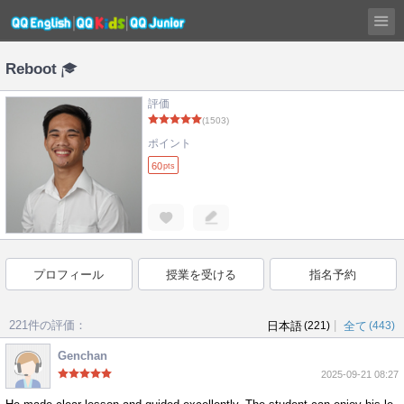
Reboot
評価
(1503)
ポイント
60
pts
プロフィール
授業を受ける
指名予約
221件の評価：
|
日本語
(221)
全て
(443)
Genchan
2025-09-21 08:27