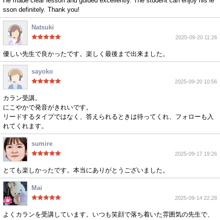
He made clear lesson and guided excellently. The student can enjoy his le
sson definitely. Thank you!
Natsuki
2025-09-20 11:26
優しい先生で良かったです。楽しく最後まで出来ました。
sayoko
2025-09-20 10:56
カラン受講。
にこやかで発音がきれいです。
リードするタイプではなく、答えられるときは待ってくれ、フォローも入
れてくれます。
sumire
2025-09-17 19:26
とても楽しかったです。本当にありがとうございました。
Mai
2025-09-14 22:28
よくカランを受講しています。いつも笑顔で落ち着いた雰囲気の先生で、