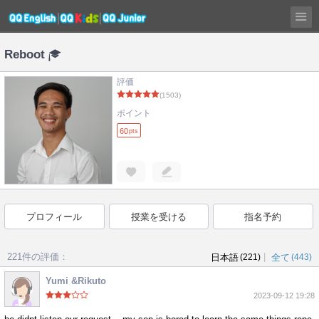
Reboot
評価
(1503)
ポイント
60
pts
プロフィール
授業を受ける
指名予約
221件の評価：
|
日本語
(221)
全て
(443)
Yumi &Rikuto
2023-09-12 19:28