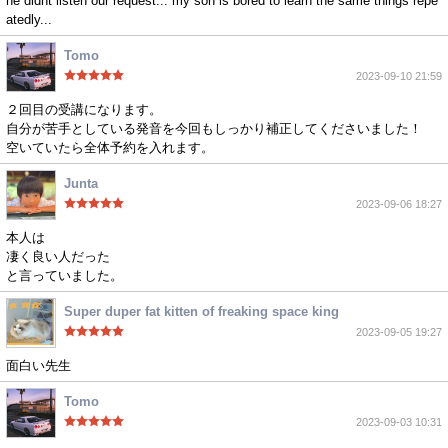
he didnt listen our request... my son is bored to learn the same things repe
atedly...
Tomo
2023-09-10 21:59
２回目の受講になります。
自分が苦手としている発音を今回もしっかり補正してくださいました！
空いていたら全体予約を入れます。
Junta
2023-09-06 18:27
本人は
凄く良い人だった
と言っていました。
Super duper fat kitten of freaking space king
2023-09-05 19:27
面白い先生
Tomo
2023-09-03 10:31