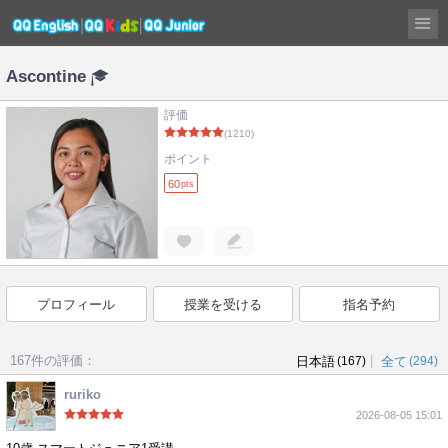
Ascontine
評価
(1210)
ポイント
60
pts
プロフィール
授業を受ける
指名予約
167件の評価：
|
日本語
(167)
全て
(294)
ruriko
2026-08-05 15:01