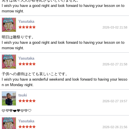
先ずは我々大人が襟を糺さないといけません。
I wish you have a good night and look forward to having your lesson on to
morrow night.
Yasutaka
2026-03-02 21:58
明日は雛祭りです。
I wish you have a good night and look forward to having your lesson on to
morrow night.
Yasutaka
2026-02-27 21:58
子供への虐待はとても哀しいことです。
I wish you have a wonderful weekend and look forward to having your lesso
n on Monday night.
tsuki
2026-02-27 19:57
🩷💜💙❤️🧡🩵💚🤍
Yasutaka
2026-02-26 21:56