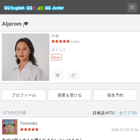
Aljerom
評価
(1389)
ポイント
60
pts
プロフィール
授業を受ける
指名予約
471件の評価：
|
日本語
(471)
全て
(718)
Yasutaka
2026-03-03 21:56