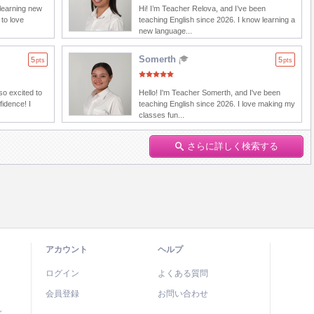
 learning new
Hi! I’m Teacher Relova, and I’ve been
 to love
teaching English since 2026. I know learning a
new language...
Somerth
5
5
pts
pts
so excited to
Hello! I'm Teacher Somerth, and I've been
fidence! I
teaching English since 2026. I love making my
classes fun...
さらに詳しく検索する
アカウント
ヘルプ
ログイン
よくある質問
会員登録
お問い合わせ
ド