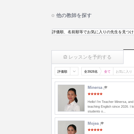
他の教師を探す
評価順、名前順等でお気に入りの先生を見つけ
レッスンを予約する
評価順
全3928名
全て
お気に入り
Minersa
Hello! I’m Teacher Minersa, and
teaching English since 2026. I l
students o...
Mojea