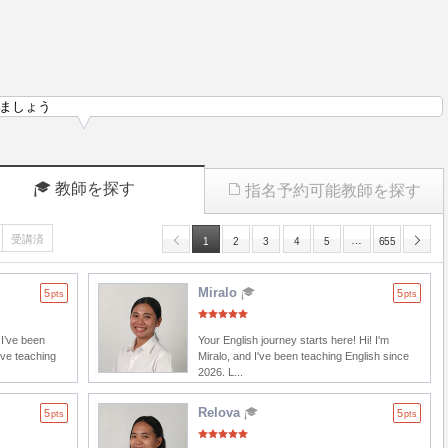
ましょう
教師を探す
指名予約可能教師を探す
受講済
…
1
2
3
4
5
655
Miralo
5
5
pts
pts
 I’ve been
Your English journey starts here! Hi! I'm
ove teaching
Miralo, and I've been teaching English since
2026. L...
Relova
5
5
pts
pts