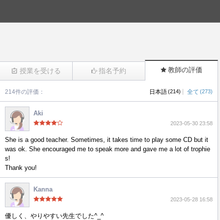
教師の評価
授業を受ける
指名予約
|
214件の評価：
日本語
(214)
全て
(273)
(837)
Aki
2023-05-30 23:58
She is a good teacher. Sometimes, it takes time to play some CD but it
was ok. She encouraged me to speak more and gave me a lot of trophie
s!
Thank you!
Kanna
2023-05-28 16:58
優しく、やりやすい先生でした^_^