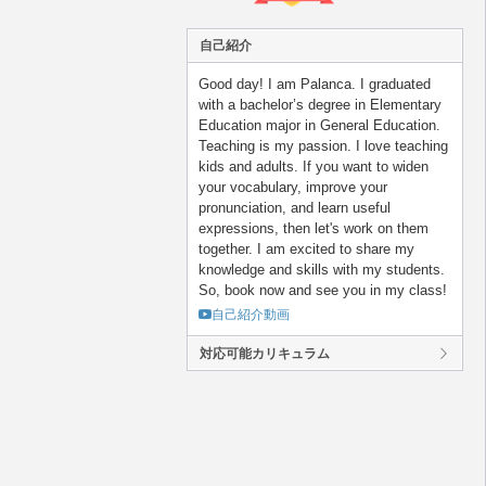
自己紹介
Good day! I am Palanca. I graduated
with a bachelor’s degree in Elementary
Education major in General Education.
Teaching is my passion. I love teaching
kids and adults. If you want to widen
your vocabulary, improve your
pronunciation, and learn useful
expressions, then let's work on them
together. I am excited to share my
knowledge and skills with my students.
So, book now and see you in my class!
自己紹介動画
対応可能カリキュラム