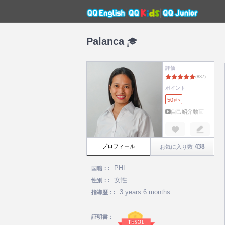
Palanca
評価
ポイント
50
pts
自己紹介動画
438
プロフィール
お気に入り数
PHL
国籍：:
女性
性別：:
3 years 6 months
指導歴：:
証明書：