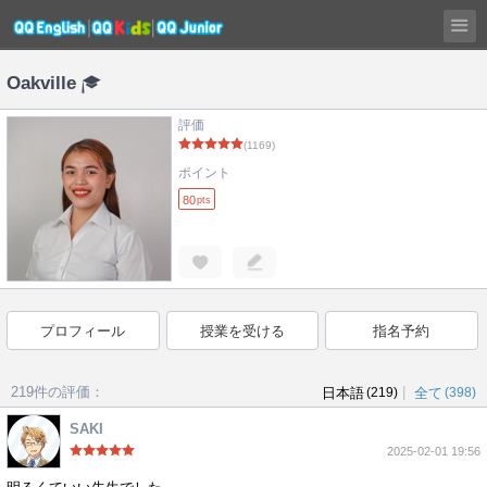
Oakville
評価
(1169)
ポイント
80
pts
プロフィール
授業を受ける
指名予約
219件の評価：
|
日本語
(219)
全て
(398)
SAKI
2025-02-01 19:56