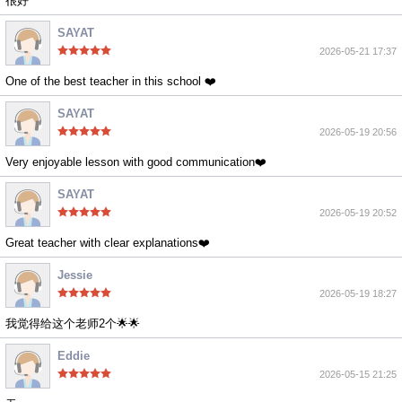
很好
SAYAT
2026-05-21 17:37
One of the best teacher in this school ❤️
SAYAT
2026-05-19 20:56
Very enjoyable lesson with good communication❤️
SAYAT
2026-05-19 20:52
Great teacher with clear explanations❤️
Jessie
2026-05-19 18:27
我觉得给这个老师2个🌟🌟
Eddie
2026-05-15 21:25