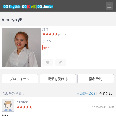
Viserys
評価
(1101)
ポイント
50
pts
プロフィール
授業を受ける
指名予約
428件の評価：
|
日本語
(151)
全て
(428)
derrick
2026-05-21 18:57