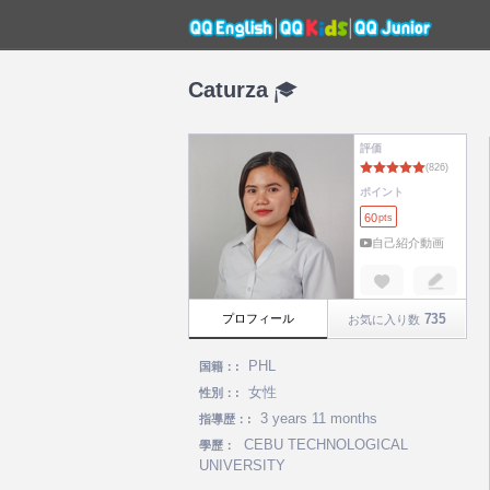
Caturza
評価
ポイント
60
pts
自己紹介動画
735
プロフィール
お気に入り数
PHL
国籍：:
女性
性別：:
3 years 11 months
指導歴：:
CEBU TECHNOLOGICAL
學歷：
UNIVERSITY