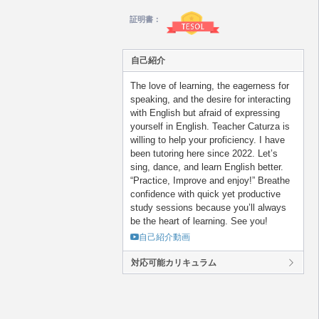
証明書：
自己紹介
The love of learning, the eagerness for
speaking, and the desire for interacting
with English but afraid of expressing
yourself in English. Teacher Caturza is
willing to help your proficiency. I have
been tutoring here since 2022. Let’s
sing, dance, and learn English better.
“Practice, Improve and enjoy!” Breathe
confidence with quick yet productive
study sessions because you’ll always
be the heart of learning. See you!
自己紹介動画
対応可能カリキュラム