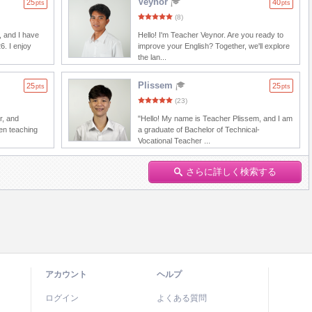
Veynor
25
40
pts
pts
(8)
, and I have
Hello! I'm Teacher Veynor. Are you ready to
6. I enjoy
improve your English? Together, we'll explore
the lan...
Plissem
25
25
pts
pts
(23)
r, and
"Hello! My name is Teacher Plissem, and I am
en teaching
a graduate of Bachelor of Technical-
Vocational Teacher ...
さらに詳しく検索する
アカウント
ヘルプ
ログイン
よくある質問