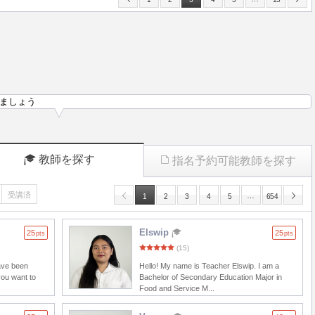
ましょう
教師を探す
指名予約可能教師を探す
受講済
…
1
2
3
4
5
654
Elswip
25
25
pts
pts
(15)
have been
Hello! My name is Teacher Elswip. I am a
you want to
Bachelor of Secondary Education Major in
Food and Service M...