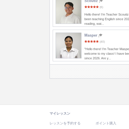
Scoutiz
(6)
Hello there! I’m Teacher Scoutiz
been teaching English since 202
reading, wat...
Masper
(40)
"Hello there! I'm Teacher Maspe
welcome to my class! I have be
since 2026. Are y...
マイレッスン
レッスンを予約する
ポイント購入