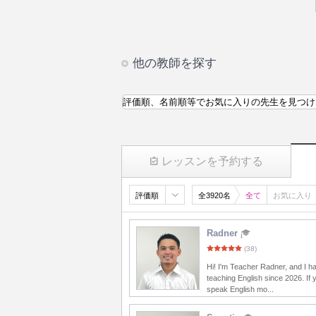
他の教師を探す
評価順、名前順等でお気に入りの先生を見つけ
レッスンを予約する
評価順
全3920名
全て
お気に入り
Radner
(38)
Hi! I'm Teacher Radner, and I 
teaching English since 2026. If 
speak English mo...