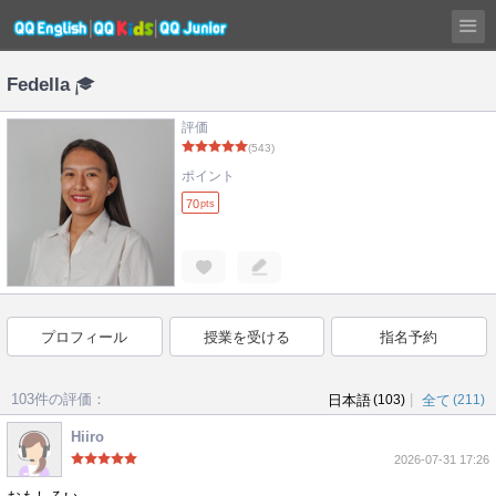
Fedella
評価
(543)
ポイント
70
pts
プロフィール
授業を受ける
指名予約
103件の評価：
|
日本語
(103)
全て
(211)
Hiiro
2026-07-31 17:26