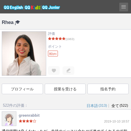
Rhea
評価
(1963)
ポイント
80
pts
プロフィール
授業を受ける
指名予約
522件の評価：
|
日本語
(313)
全て
(522)
greenrabbit
2019-10-10 18:57