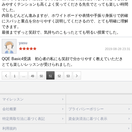
みやすくテンションも高くよく笑ってくださる先生でとっても楽しい時間
でした。
内容もどんどん進みますが、ホワイトボードや表情や手振り身振りで的確
にスパッと重点を分かりやすく説明してくださるので、とても明確に理解
できます。
最後までずっと笑顔で、気持ちのこもったとても明るい授業でした。
yasu
2019-08-28 23:31
QQE Basic4受講 初心者の私にも笑顔で分かりやすく教えていただき
とても楽しいレッスンが受けられました。
…
1
49
50
51
52
53
マイレッスン
会社概要
プライバシーポリシー
特定商取引法に基づく表記
資金決済法に基づく表示
利用規約