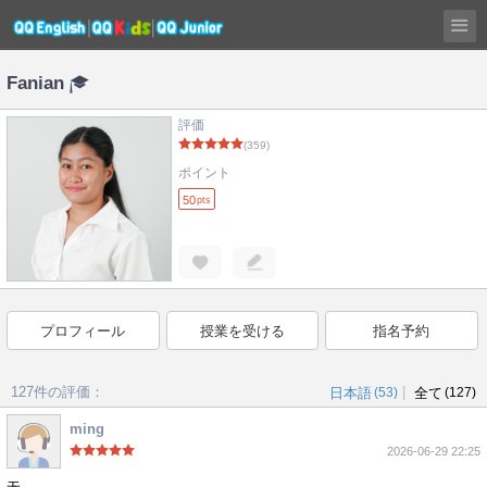
Fanian
評価
(359)
ポイント
50
pts
プロフィール
授業を受ける
指名予約
127件の評価：
|
日本語
(53)
全て
(127)
ming
2026-06-29 22:25