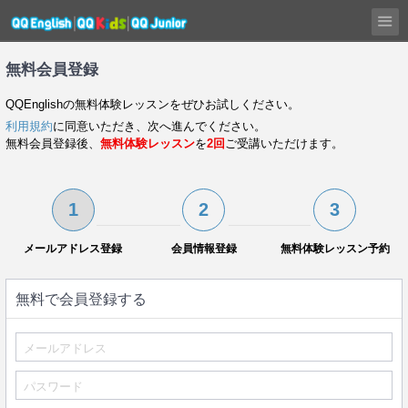
無料会員登録
QQEnglishの無料体験レッスンをぜひお試しください。
利用規約
に同意いただき、次へ進んでください。
無料会員登録後、
無料体験レッスン
を
2回
ご受講いただけます。
1
2
3
メールアドレス登録
会員情報登録
無料体験レッスン予約
無料で会員登録する