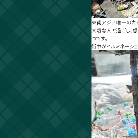
東南アジア唯一のカト
大切な人と過ごし、感
つです。
街中がイルミネーショ