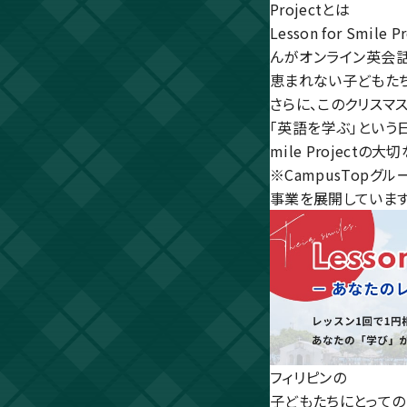
Projectとは
Lesson for Sm
んがオンライン英会話
恵まれない子どもた
さらに、このクリスマ
「英語を学ぶ」という日
mile Projectの
※CampusTopグ
事業を展開しています
フィリピンの
子どもたちにとっての