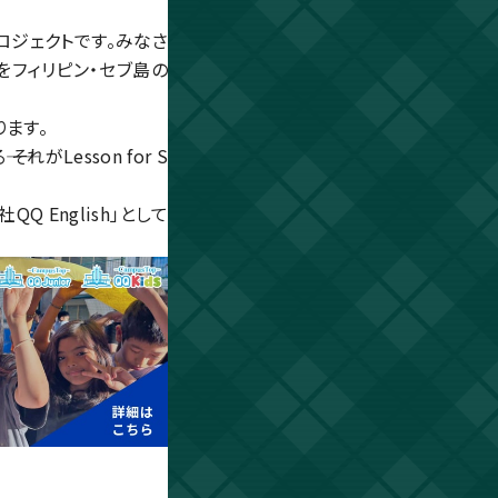
貢献プロジェクトです。みなさ
をフィリピン・セブ島の
ます。
Lesson for S
 English」として