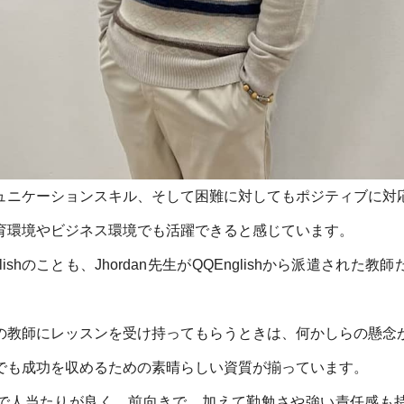
ュニケーションスキル、そして困難に対してもポジティブに対
育環境やビジネス環境でも活躍できると感じています。
lishのことも、Jhordan先生がQQEnglishから派遣された
の教師にレッスンを受け持ってもらうときは、何かしらの懸念
でも成功を収めるための素晴らしい資質が揃っています。
で人当たりが良く、前向きで、加えて勤勉さや強い責任感も