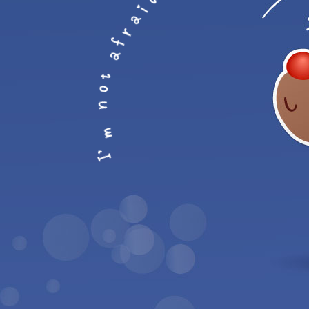
i
a
r
f
a
t
o
n
m
'
I