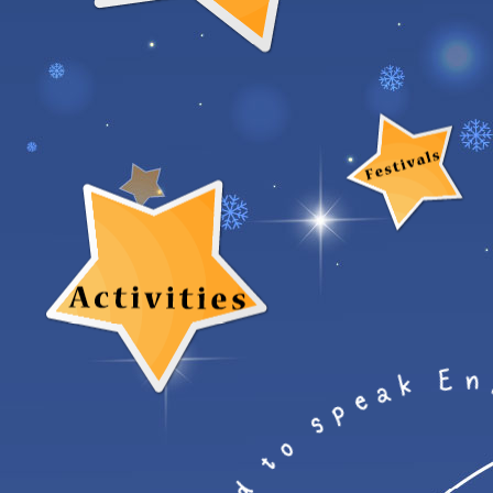
E
n
k
a
e
p
s
o
t
d