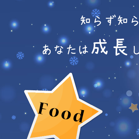
知らず知
成長
あなたは