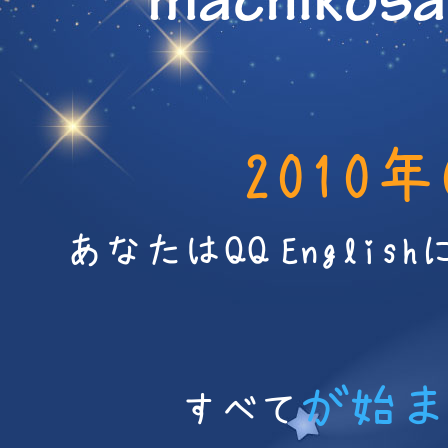
machikosa
2010
あなたはQQ Engli
が始
すべて