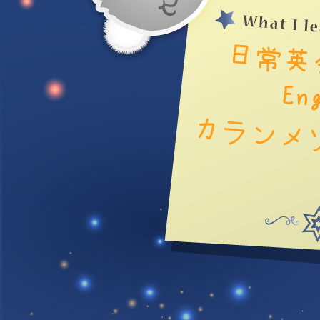
a
En
カランメソ