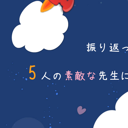
振り返
5
人の
素敵な
先生