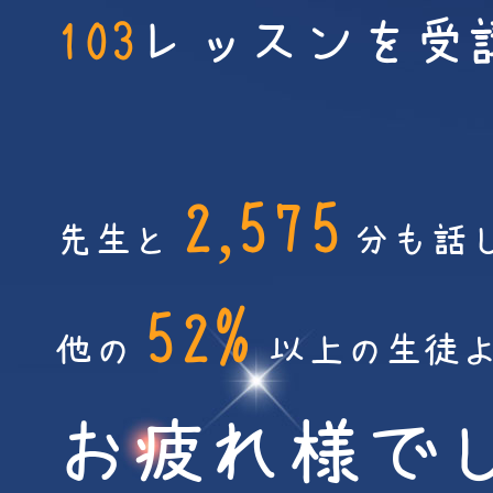
103
レッスンを受
2,575
先生と
分も話
52%
他の
以上の生徒
お疲れ様で