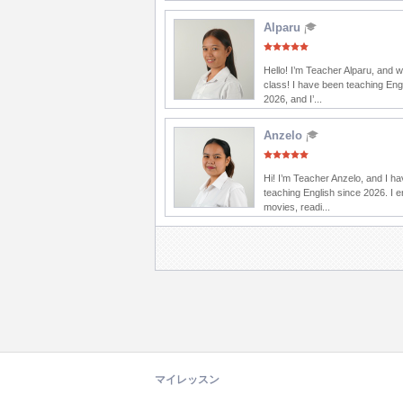
Alparu
Hello! I’m Teacher Alparu, and 
class! I have been teaching Eng
2026, and I’...
Anzelo
Hi! I’m Teacher Anzelo, and I h
teaching English since 2026. I 
movies, readi...
マイレッスン