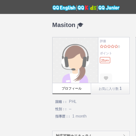
Masiton
評価
ポイント
25
pts
1
プロフィール
お気に入り数
PHL
国籍：:
--
性別：:
1 month
指導歴：:
対応可能カリキュラム