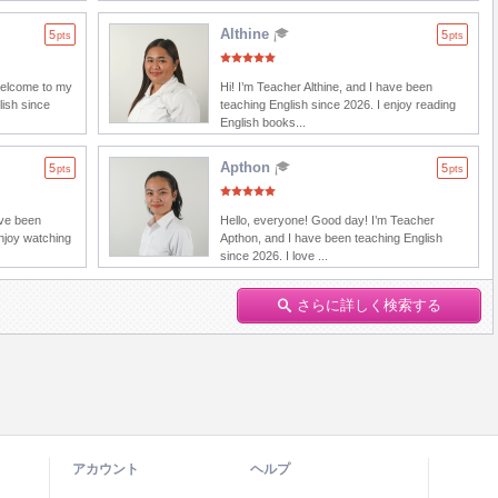
Althine
5
5
pts
pts
welcome to my
Hi! I’m Teacher Althine, and I have been
lish since
teaching English since 2026. I enjoy reading
English books...
Apthon
5
5
pts
pts
ave been
Hello, everyone! Good day! I’m Teacher
enjoy watching
Apthon, and I have been teaching English
since 2026. I love ...
さらに詳しく検索する
アカウント
ヘルプ