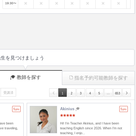
19:30〜
先生を見つけましょう
教師を探す
指名予約可能教師を探す
受講済
…
1
2
3
4
5
653
Akinius
5
5
pts
pts
have been
Hi! I’m Teacher Akinius, and I have been
ve traveling,
teaching English since 2026. When I’m not
teaching, I enjo...