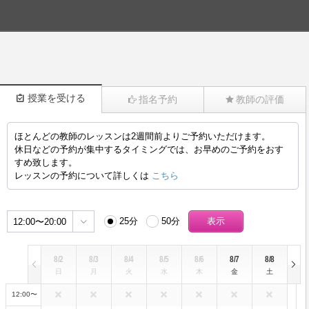
授業を受ける
指名予約
教師の評価
ほとんどの教師のレッスンは2週間前よりご予約いただけます。
()
休日などの予約が集中するタイミングでは、お早めのご予約をおす
すめ致します。
レッスンの予約について詳しくは
こちら
25分
50分
12:00〜20:00
8/2
8/3
8/4
8/5
8/6
8/7
8/8
日
月
火
水
木
金
土
12:00〜