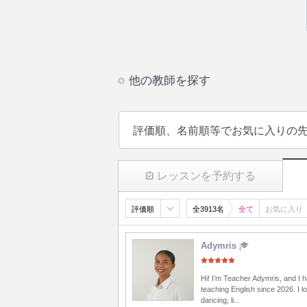
他の教師を探す
評価順、名前順等でお気に入りの
レッスンを予約する
評価順
全3913名
全て
お気に入り
Adymris
Hi! I’m Teacher Adymris, and I 
teaching English since 2026. I lo
dancing, li...