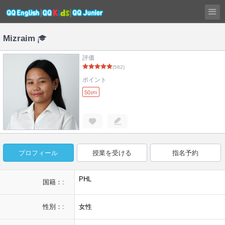
Mizraim
評価
(582)
ポイント
50
pts
プロフィール
授業を受ける
指名予約
PHL
国籍：:
性別：:
女性