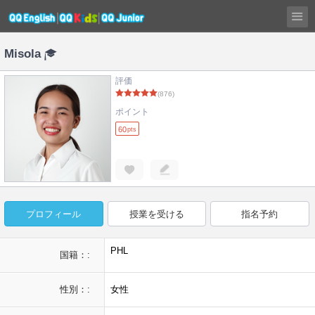
Misola
評価
(876)
ポイント
60
pts
プロフィール
授業を受ける
指名予約
PHL
国籍：:
性別：:
女性