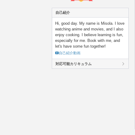
自己紹介
Hi, good day. My name is Misola. I love
watching anime and movies, and I also
enjoy cooking. I believe learning is fun,
especially for me. Book with me, and
let's have some fun together!
自己紹介動画
対応可能カリキュラム