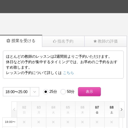
授業を受ける
指名予約
教師の評価
ほとんどの教師のレッスンは2週間前よりご予約いただけます。
(876)
休日などの予約が集中するタイミングでは、お早めのご予約をおす
すめ致します。
レッスンの予約について詳しくは
こちら
25分
50分
18:00〜25:00
8/2
8/3
8/4
8/5
8/6
8/7
8/8
日
月
火
水
木
金
土
18:00〜