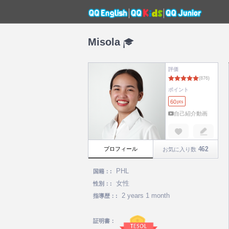
Misola
評価
ポイント
60
pts
自己紹介動画
462
プロフィール
お気に入り数
PHL
国籍：:
女性
性別：:
2 years 1 month
指導歴：:
証明書：