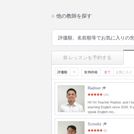
他の教師を探す
評価順、名前順等でお気に入りの
レッスンを予約する
評価順
全3920名
全て
お気に入り
Radner
(38)
Hi! I'm Teacher Radner, and I 
teaching English since 2026. If 
speak English mo...
Scoutiz
(6)