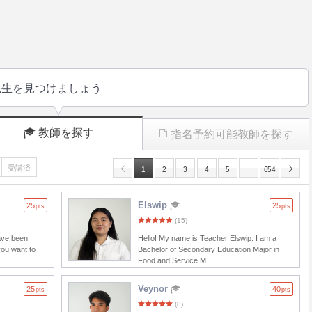
先生を見つけましょう
教師を探す
指名予約可能教師を探す
受講済
…
1
2
3
4
5
654
Elswip
25
25
pts
pts
(15)
have been
Hello! My name is Teacher Elswip. I am a
you want to
Bachelor of Secondary Education Major in
Food and Service M...
Veynor
25
40
pts
pts
(8)