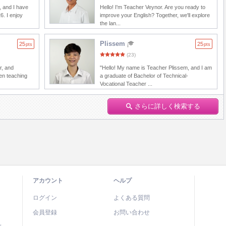
, and I have
Hello! I'm Teacher Veynor. Are you ready to
6. I enjoy
improve your English? Together, we'll explore
the lan...
Plissem
25
25
pts
pts
(23)
r, and
"Hello! My name is Teacher Plissem, and I am
en teaching
a graduate of Bachelor of Technical-
Vocational Teacher ...
さらに詳しく検索する
アカウント
ヘルプ
ログイン
よくある質問
会員登録
お問い合わせ