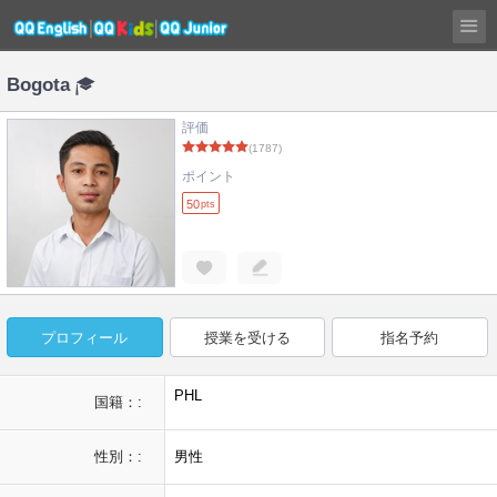
Bogota
評価
(1787)
ポイント
50
pts
プロフィール
授業を受ける
指名予約
PHL
国籍：:
性別：:
男性