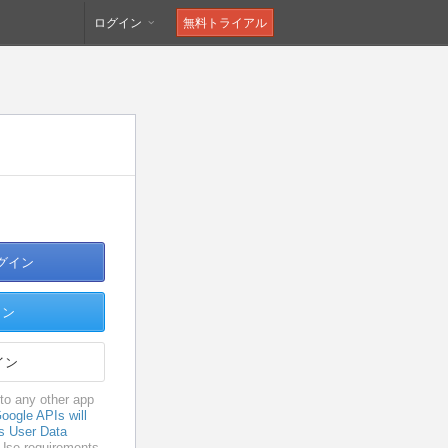
ログイン
無料トライアル
ログイン
イン
イン
to any other app
oogle APIs will
s User Data
 Use requirements.