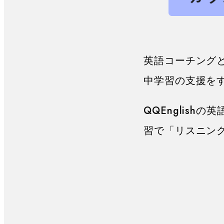
英語コーチング
中学習の支援を
QQEnglis
習で「リスニン