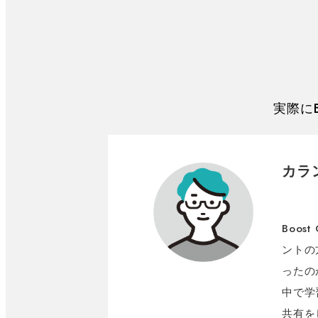
実際にB
カラ
Boo
ントの
ったの
中で学
共有を