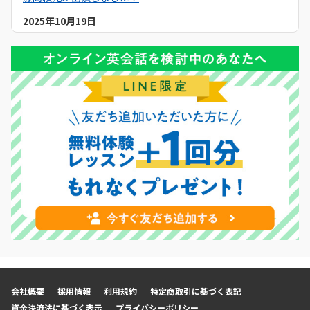
2025年10月19日
【メディア掲載】Yahoo!ニュースでQQEnglishのセブ島留学
について紹介いただきました！
2025年9月19日
【メディア掲載】NNA ASIAでQQEnglishのセブ島留学につ
いて紹介いただきました！
2025年9月6日
【メディア掲載】日本経済新聞でQQEnglishのセブ島留学に
ついて紹介いただきました！
2025年9月1日
【キャンペーン】2025年9月初月0円キャンペーン開催中！
2025年8月11日
【メディア出演】Heart FM「QUEEN OF HERTS」に
QQEnglishマーケティングスタッフが出演しました！
2025年8月1日
会社概要
採用情報
利用規約
特定商取引に基づく表記
【プロジェクト】「Lesson for Smile Project」実施中！
資金決済法に基づく表示
プライバシーポリシー