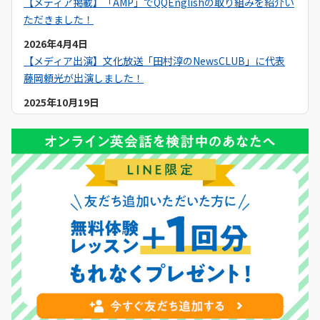
【メディア掲載】「AMP」でQQEnglishの取り組みを紹介い
ただきました！
2026年4月4日
【メディア出演】文化放送「田村淳のNewsCLUB」に代表
藤岡頼光が出演しました！
2025年10月19日
【メディア掲載】Yahoo!ニュースでQQEnglishのセブ島留学
について紹介いただきました！
2025年9月19日
【メディア掲載】NNA ASIAでQQEnglishのセブ島留学につ
いて紹介いただきました！
2025年9月6日
【メディア掲載】日本経済新聞でQQEnglishのセブ島留学に
ついて紹介いただきました！
2025年9月1日
【キャンペーン】2025年9月初月0円キャンペーン開催中！
2025年8月11日